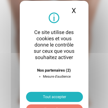
X
Masquer l
Ce site utilise des
cookies et vous
donne le contrôle
sur ceux que vous
souhaitez activer
Nos partenaires
(2)
Mesure d'audience
Tout accepter