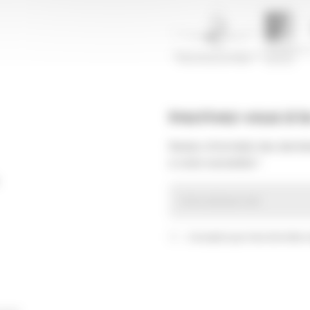
Inscrivez-vous à l
Restez informé(e) des dernièr
à notre newsletter !
J’accepte que mes données so