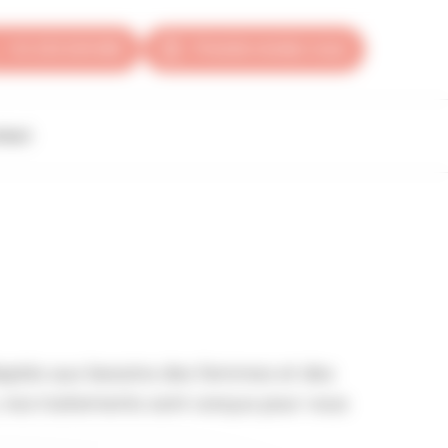
+41 223 220 090
Prendre rendez-vous
tact
adaptés aux besoins des femmes et des
, nos traitements sont conçus pour vous