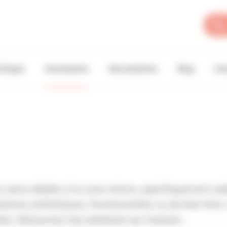
linique
Vos besoins
Nos solutions
Blog
Con
es soins dédiés à la zone intime, spécifiquement 
tions esthétiques, fonctionnelles ou de bien-être
urels. Découvrez nos solutions sur mesure :