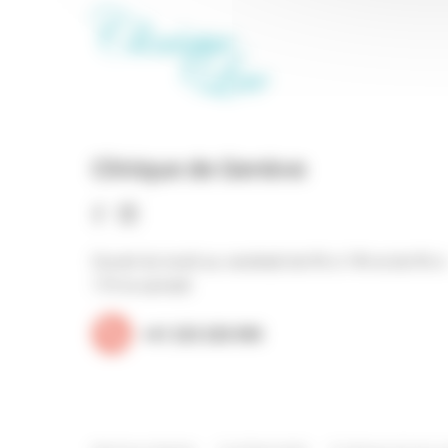
Clinique de Genève
Ouvert du lundi au vendredi de 9h à 19h et de 9h à
17h le samedi
+41 223 220 090