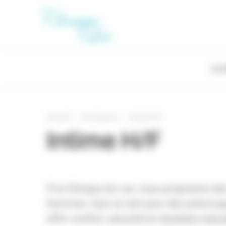
Panneau de gestion des cookies
La c
Accueil
Vos besoins
Intime H/F
Intime H/F
À la Clinique du Lac, nous proposons d
hommes. Que ce soit pour des préoccupa
offrir confort, sécurité et résultats nat