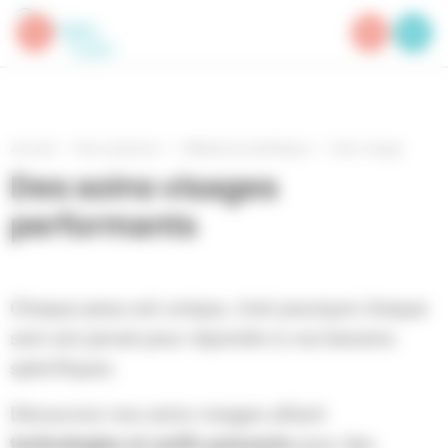
Panneau de gestion des cookies
Accueil
Nos solutions
Médecine esthétique
Soin visage
Des soins visages
performants
Chaque peau est unique, c’est pourquoi chaque
soin est pensé pour répondre à vos besoins
spécifiques.
Découvrez nos soins visages alliant
technologies et actifs puissants
pour des