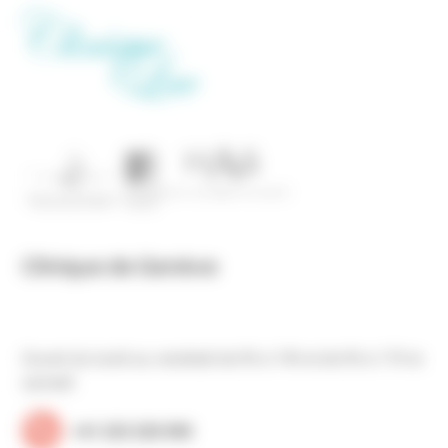
Clinique de Genève
Ouvert du lundi au vendredi de 9h à 19h et de 9h à 17h le
samedi
+41 223 220 090