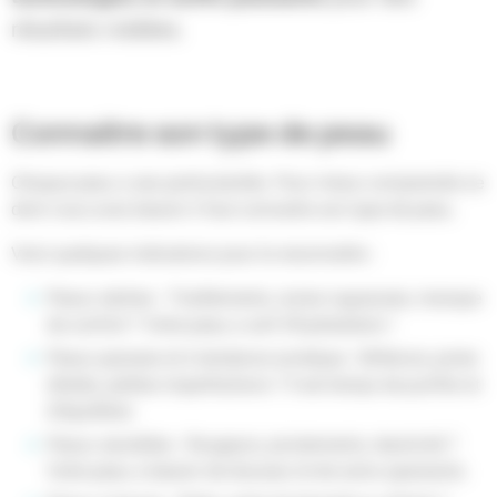
résultats visibles.
Connaitre son type de peau
Chaque peau a ses particularités. Pour mieux comprendre ce
dont vous avez besoin il faut connaitre son type de peau.
Voici quelques indications pour la reconnaître :
Peaux sèches : Tiraillements, zones rugueuses, manque
de confort ? Votre peau a soif d’hydratation !
Peaux grasses et à tendance acnéique : Brillance, pores
dilatés, petites imperfections ? Il est temps de purifier et
d’équilibrer.
Peaux sensibles : Rougeurs, picotements, réactivité ?
Votre peau a besoin de douceur et de soins apaisants.