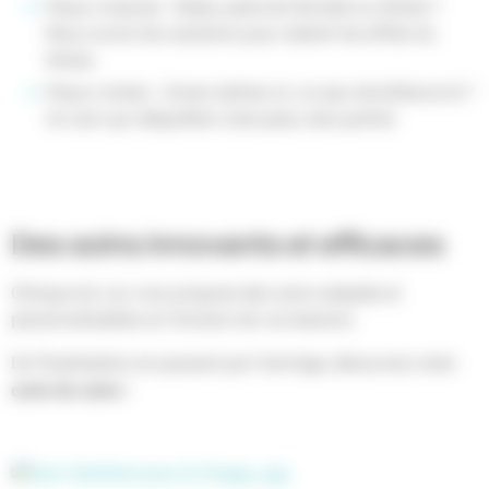
Peaux matures : Rides, perte de fermeté ou d’éclat ?
Nous avons les solutions pour ralentir les effets du
temps.
Peaux mixtes : Zones sèches ici, un peu de brillance là ?
Un soin qui rééquilibre votre peau sera parfait.
Des soins innovants et efficaces
Clinique du Lac vous propose des soins adaptés et
personnalisables en fonction de vos besoins.
De l’hydratation en passant par l’anti-âge, découvrez notre
carte de soins
!