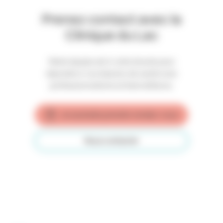
Prenez contact avec la
Clinique du Lac
Notre équipe est à votre écoute pour
répondre à vos besoins de santé avec
professionnalisme et bienveillance.
Je souhaite prendre rendez-vous
Nous contacter