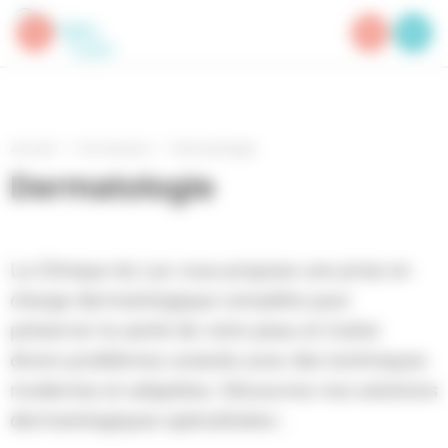
Panneau de gestion des cookies
Accueil
Vos besoins
Dermatologie
Dermatologie
La Clinique du Lac vous propose une prise en
charge dermatologique complète pour
préserver la santé de votre peau et traiter
divers problèmes cutanés avec des techniques
modernes et adaptées. Découvrez nos solutions
dermatologiques spécialisées :