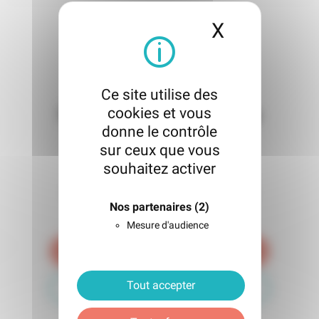
X
Masquer l
Ce site utilise des
cookies et vous
Prenez contact avec la
donne le contrôle
Clinique du Lac
sur ceux que vous
souhaitez activer
Notre équipe est à votre écoute pour
répondre à vos besoins de santé avec
Nos partenaires
(2)
professionnalisme et bienveillance.
Mesure d'audience
Je souhaite prendre rendez-vous
Tout accepter
Nous contacter