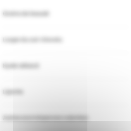
Grains de beauté
Loupe du cuir chevelu
Kyste sébacé
Lipome
Autres excroissances cutanées