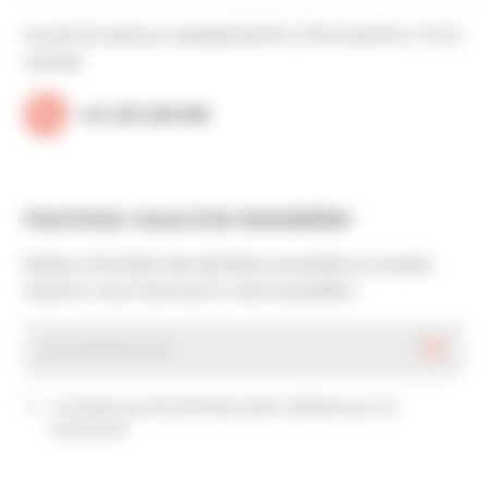
Ouvert du lundi au vendredi de 9h à 19h et de 9h à 17h le
samedi
+41 223 220 090
Inscrivez-vous à la newsletter
Restez informé(e) des dernières actualités et conseils
santé en vous inscrivant à notre newsletter !
J’accepte que mes données soient utilisées pour me
recontacter