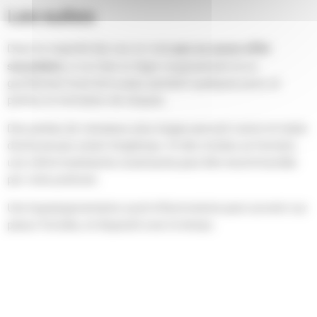
Les suites
peu ou aucun effet
Dans la majorité des cas on note
secondaire
, si ce n’est un léger rougissement et un
gonflement local de la peau pendant quelques jours, et
parfois la formation de cloques.
Des parties de vaisseaux plus larges peuvent noircir et rester
douloureuses assez longtemps. Si des croûtes se forment,
une crème hydratante cicatrisante peut être recommandée
par votre praticien.
Une hyperpigmentation post-inflammatoire peut survenir sur
peaux foncées, et disparaît avec le temps.