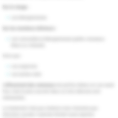
Sur le visage :
Les télangiectasies
Sur les membres inférieurs :
Les varicosités et télangiectasies (petits vaisseaux
bleus ou violacés)
Ainsi que :
Les angiomes
Les taches rubis
effacement des vaisseaux
L’
est parfois obtenu en une seule
fois, mais le plus souvent deux ou trois séances sont
nécessaires.
Le traitement n’est pas indolore mais n’entraîne pas
d’éviction sociale. Il permet d’éviter toute injection