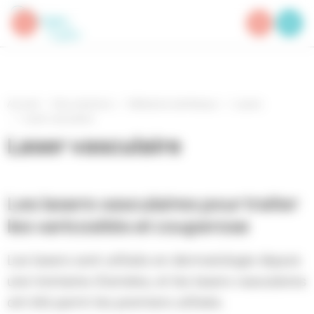
Panneau de gestion des cookies
Accueil
Nos solutions
Médecine esthétique
Lasers
Laser vasculaire
Laser vasculaire
Les lasers vasculaires pour traiter
les varicosités et couperose
Les lasers sont utilisés en dermatologie depuis
une trentaine d’années, et les lasers vasculaires
ont été parmi les premiers utilisés.