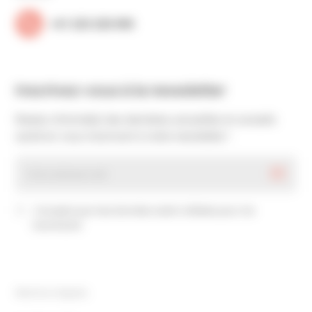
+41 223 220 090
Inscrivez-vous à la newsletter
Restez informé(e) des dernières actualités et conseils
santé en vous inscrivant à notre newsletter !
J’accepte que mes données soient utilisées pour me
recontacter
Mentions légales