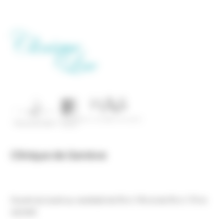
Clinique de Genève
Ouvert du lundi au vendredi de 9h à 19h et de 9h à 17h le
samedi