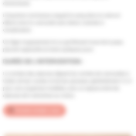
douloureuse.
L’impulsion lumineuse coagule le sang dans la veine et
détruit ainsi la varicosité sans lésion cutanée ni
complication.
Un léger rougissement et un gonflement local de la peau
peuvent apparaître et durer quelques jours.
DURÉE DE L’INTERVENTION :
Le nombre des séances dépend du nombre de varicosités à
traiter, de leur couleur et de leur grosseur, généralement 2 à 3
pour une couperose modérée, avec un espace entre les
séances de 6 semaines au moins.
Prendre rendez-vous