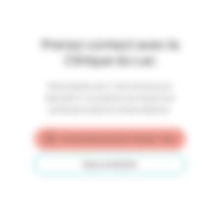
Prenez contact avec la
Clinique du Lac
Notre équipe est à votre écoute pour
répondre à vos besoins de santé avec
professionnalisme et bienveillance.
Je souhaite prendre rendez-vous
Nous contacter