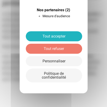
jambes
Nos partenaires
(2)
varicosités
Le nombre des séances dépend du nombre de
à
Mesure d'audience
traiter, de leur couleur et de leur diamètre, avec un espace
entre les séances de 6 semaines au moins.
Une reprise normale des activités habituelles est possible
Tout accepter
dans 4 jours qui suivent.
Dans tous les cas il faut éviter le soleil.
Tout refuser
varicosités
Une amélioration considérable des
traitées
Personnaliser
apparait dans les 2 à 6 semaines suivantes. Il faut parfois
plusieurs mois pour atteindre le résultat définitif. Avec le
temps, de nouvelles varicosités peuvent devenir visibles,
Politique de
confidentialité
qu’on traitera de la même façon.